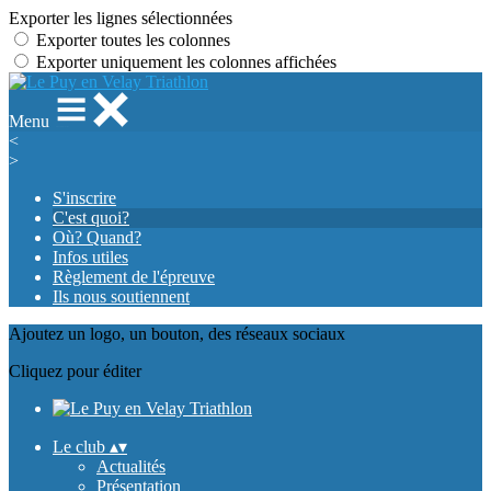
Exporter les lignes sélectionnées
Exporter toutes les colonnes
Exporter uniquement les colonnes affichées
Menu
<
>
S'inscrire
C'est quoi?
Où? Quand?
Infos utiles
Règlement de l'épreuve
Ils nous soutiennent
Ajoutez un logo, un bouton, des réseaux sociaux
Cliquez pour éditer
Le club
▴
▾
Actualités
Présentation