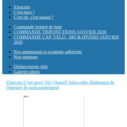
S'inscrire
C'est quoi ?
C'est où, c'est quand ?
Commande bonnet de bain
COMMANDE TRIFONCTIONS JANVIER 2026
COMMANDE CAP, VELO , SKI & DIVERS JANVIER
2026
Nos partenariats et avantage adhérents
Nos sponsors
Déplacements club
Galeries photo
S'inscrire
C'est quoi?
Où? Quand?
Infos utiles
Règlement de
l'épreuve
Ils nous soutiennent