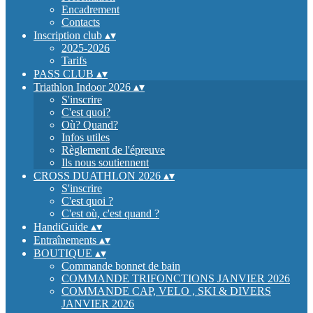
Encadrement
Contacts
Inscription club
▴
▾
2025-2026
Tarifs
PASS CLUB
▴
▾
Triathlon Indoor 2026
▴
▾
S'inscrire
C'est quoi?
Où? Quand?
Infos utiles
Règlement de l'épreuve
Ils nous soutiennent
CROSS DUATHLON 2026
▴
▾
S'inscrire
C'est quoi ?
C'est où, c'est quand ?
HandiGuide
▴
▾
Entraînements
▴
▾
BOUTIQUE
▴
▾
Commande bonnet de bain
COMMANDE TRIFONCTIONS JANVIER 2026
COMMANDE CAP, VELO , SKI & DIVERS
JANVIER 2026