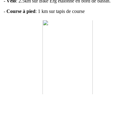
-
Vélo
: 2.5km sur Bike Erg étalonné en bord de bassin.
-
Course à pied
: 1 km sur tapis de course