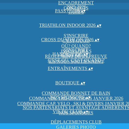
ENCADREMENT
2025-2026
CONTACTS
PASS CLUB
▴
▾
TARIFS
TRIATHLON INDOOR 2026
▴
▾
S'INSCRIRE
CROSS DUATHLON 2026
▴
▾
C'EST QUOI?
OÙ? QUAND?
S'INSCRIRE
INFOS UTILES
HANDIGUIDE
▴
▾
C'EST QUOI ?
RÈGLEMENT DE L'ÉPREUVE
C'EST OÙ, C'EST QUAND ?
ILS NOUS SOUTIENNENT
ENTRAÎNEMENTS
▴
▾
BOUTIQUE
▴
▾
COMMANDE BONNET DE BAIN
NOS SPONSORS
▴
▾
COMMANDE TRIFONCTIONS JANVIER 2026
COMMANDE CAP, VELO , SKI & DIVERS JANVIER 2
NOS PARTENARIATS ET AVANTAGE ADHÉRENT
VIE DU CLUB
▴
▾
NOS SPONSORS
DÉPLACEMENTS CLUB
GALERIES PHOTO