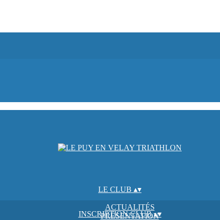
LE CLUB
▴
▾
ACTUALITÉS
INSCRIPTION CLUB
▴
▾
PRÉSENTATION