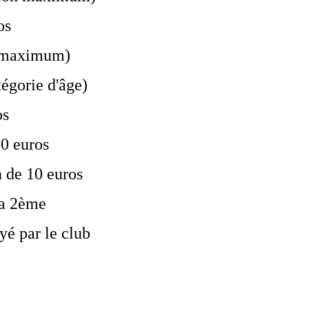
os
on maximum)
égorie d'âge)
os
0 euros
n de 10 euros
la 2ème
yé par le club