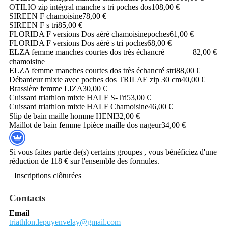
OTILIO zip intégral manche s tri poches dos
108,00 €
SIREEN F chamoisine
78,00 €
SIREEN F s tri
85,00 €
FLORIDA F versions Dos aéré chamoisinepoches
61,00 €
FLORIDA F versions Dos aéré s tri poches
68,00 €
ELZA femme manches courtes dos très échancré
82,00 €
chamoisine
ELZA femme manches courtes dos très échancré stri
88,00 €
Débardeur mixte avec poches dos TRILAE zip 30 cm
40,00 €
Brassière femme LIZA
30,00 €
Cuissard triathlon mixte HALF S-Tri
53,00 €
Cuissard triathlon mixte HALF Chamoisine
46,00 €
Slip de bain maille homme HENI
32,00 €
Maillot de bain femme 1pièce maille dos nageur
34,00 €
Si vous faites partie de(s) certains groupes , vous bénéficiez d'une
réduction de 118 € sur l'ensemble des formules.
Inscriptions clôturées
Contacts
Email
triathlon.lepuyenvelay@gmail.com