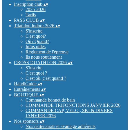
Inscription club
▴
▾
2025-2026
Tarifs
PASS CLUB
▴
▾
Triathlon Indoor 2026
▴
▾
S'inscrire
C'est quoi?
Où? Quand?
Infos utiles
Règlement de l'épreuve
Ils nous soutiennent
CROSS DUATHLON 2026
▴
▾
S'inscrire
C'est quoi ?
C'est où, c'est quand ?
HandiGuide
▴
▾
Entraînements
▴
▾
BOUTIQUE
▴
▾
Commande bonnet de bain
COMMANDE TRIFONCTIONS JANVIER 2026
COMMANDE CAP, VELO , SKI & DIVERS
JANVIER 2026
Nos sponsors
▴
▾
Nos partenariats et avantage adhérents