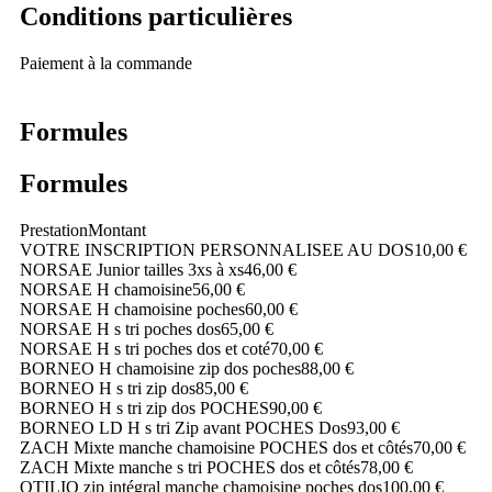
Conditions particulières
Paiement à la commande
Formules
Formules
Prestation
Montant
VOTRE INSCRIPTION PERSONNALISEE AU DOS
10,00 €
NORSAE Junior tailles 3xs à xs
46,00 €
NORSAE H chamoisine
56,00 €
NORSAE H chamoisine poches
60,00 €
NORSAE H s tri poches dos
65,00 €
NORSAE H s tri poches dos et coté
70,00 €
BORNEO H chamoisine zip dos poches
88,00 €
BORNEO H s tri zip dos
85,00 €
BORNEO H s tri zip dos POCHES
90,00 €
BORNEO LD H s tri Zip avant POCHES Dos
93,00 €
ZACH Mixte manche chamoisine POCHES dos et côtés
70,00 €
ZACH Mixte manche s tri POCHES dos et côtés
78,00 €
OTILIO zip intégral manche chamoisine poches dos
100,00 €